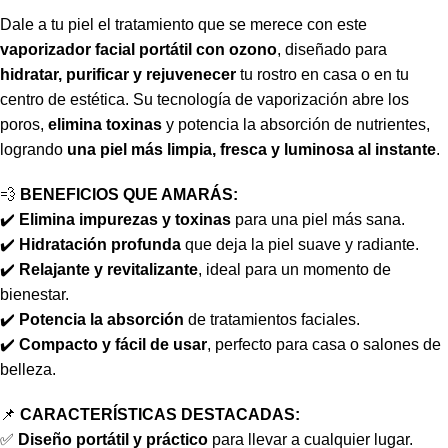
Dale a tu piel el tratamiento que se merece con este
vaporizador facial portátil con ozono
, diseñado para
hidratar, purificar y rejuvenecer
tu rostro en casa o en tu
centro de estética. Su tecnología de vaporización abre los
poros,
elimina toxinas
y potencia la absorción de nutrientes,
logrando
una piel más limpia, fresca y luminosa al instante
.
💨
BENEFICIOS QUE AMARÁS:
✔️
Elimina impurezas y toxinas
para una piel más sana.
✔️
Hidratación profunda
que deja la piel suave y radiante.
✔️
Relajante y revitalizante
, ideal para un momento de
bienestar.
✔️
Potencia la absorción
de tratamientos faciales.
✔️
Compacto y fácil de usar
, perfecto para casa o salones de
belleza.
📌
CARACTERÍSTICAS DESTACADAS:
✅
Diseño portátil y práctico
para llevar a cualquier lugar.