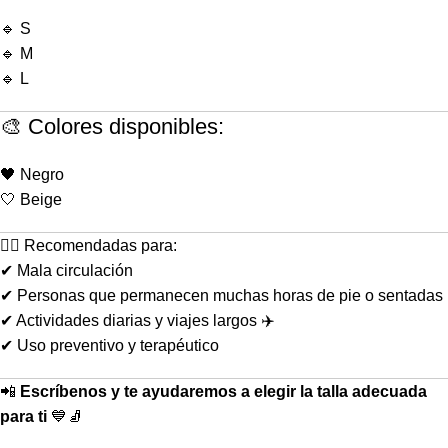
🔹 S
🔹 M
🔹 L
🎨 Colores disponibles:
🖤 Negro
🤍 Beige
👩‍⚕️ Recomendadas para:
✔ Mala circulación
✔ Personas que permanecen muchas horas de pie o sentadas
✔ Actividades diarias y viajes largos ✈️
✔ Uso preventivo y terapéutico
📲
Escríbenos y te ayudaremos a elegir la talla adecuada
para ti
💙🧦